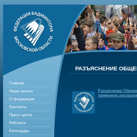
РАЗЪЯСНЕНИЕ ОБЩЕ
Главная
Разъяснение Общеро
Наши школы
применена дисквали
О федерации
Контакты
Пресс-центр
Рейтинги
Календарь